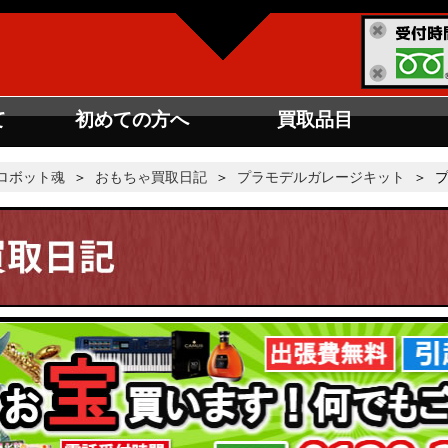
て
初めての方へ
買取品目
ロボット魂
＞
おもちゃ買取日記
＞
プラモデルガレージキット
＞ プ