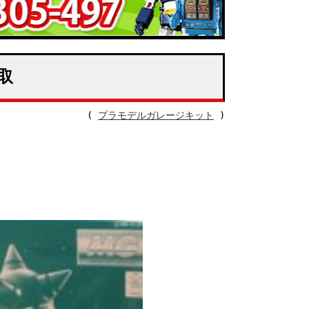
取
(
プラモデルガレージキット
)