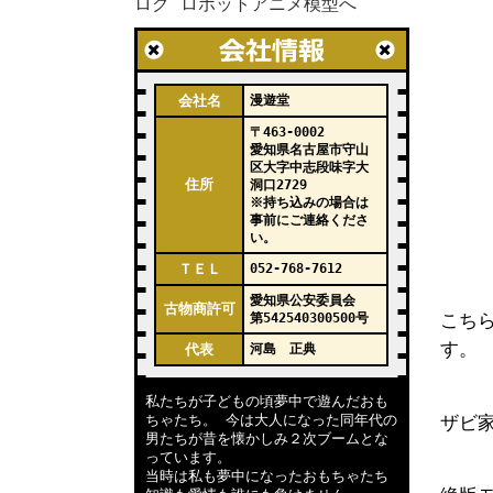
会社名
漫遊堂
〒463-0002
愛知県名古屋市守山
区大字中志段味字大
住所
洞口2729
※持ち込みの場合は
事前にご連絡くださ
い。
ＴＥＬ
052-768-7612
愛知県公安委員会
古物商許可
こちら
第542540300500号
す。
代表
河島 正典
私たちが子どもの頃夢中で遊んだおも
ザビ
ちゃたち。 今は大人になった同年代の
男たちが昔を懐かしみ２次ブームとな
っています。
当時は私も夢中になったおもちゃたち