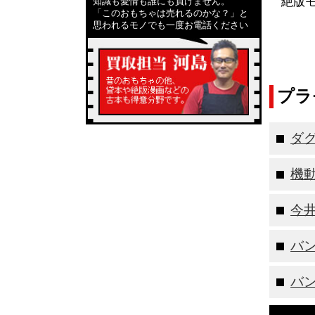
絶版
知識も愛情も誰にも負けません。
「このおもちゃは売れるのかな？」と
思われるモノでも一度お電話ください
プラ
ダ
機
今
バ
バ