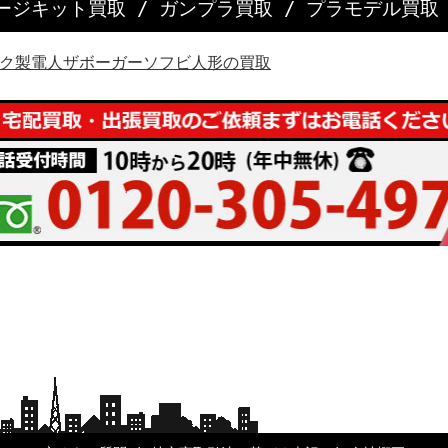
ージキット買取
/
ガンプラ買取
/
プラモデル買取
ク製電人ザボーガーソフビ人形の買取