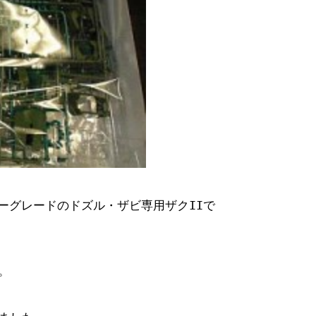
ターグレードのドズル・ザビ専用ザクIIで
。