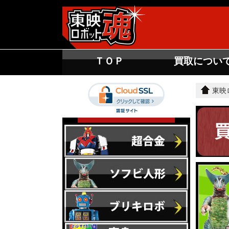
ＴＯＰ
買取につい
東映