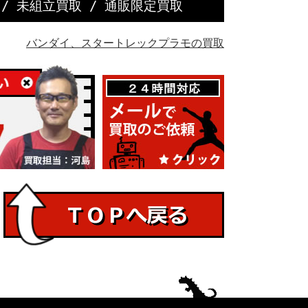
/
未組立買取
/
通販限定買取
バンダイ、スタートレックプラモの買取