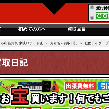
て
初めての方へ
買取品目
東映ロボット魂
＞
おもちゃ買取日記
＞ 仮面ライダープ