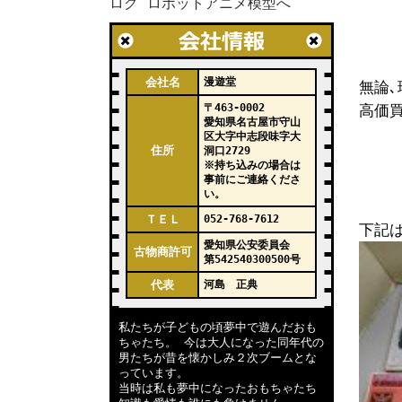
会社名
漫遊堂
無論
〒463-0002
高価
愛知県名古屋市守山
区大字中志段味字大
住所
洞口2729
※持ち込みの場合は
事前にご連絡くださ
い。
ＴＥＬ
052-768-7612
下記
愛知県公安委員会
古物商許可
第542540300500号
代表
河島 正典
私たちが子どもの頃夢中で遊んだおも
ちゃたち。 今は大人になった同年代の
男たちが昔を懐かしみ２次ブームとな
っています。
当時は私も夢中になったおもちゃたち