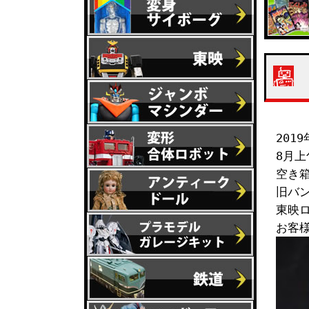
201
8月上
空き
旧バ
東映
お客