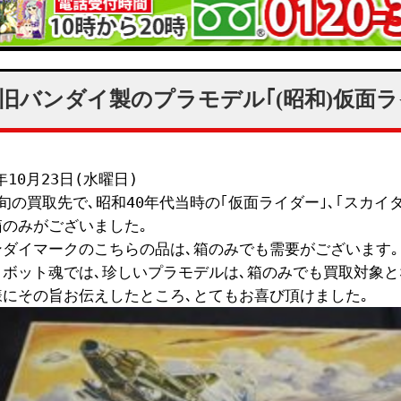
旧バンダイ製のプラモデル｢(昭和)仮面ラ
9年10月23日(水曜日)
旬の買取先で､昭和40年代当時の｢仮面ライダー｣､｢スカイ
箱のみがございました｡
ンダイマークのこちらの品は､箱のみでも需要がございます｡
ロボット魂では､珍しいプラモデルは､箱のみでも買取対象と
様にその旨お伝えしたところ､とてもお喜び頂けました｡