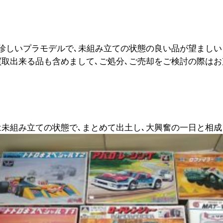
､珍しいプラモデルで､未組み立ての状態の良い品が望ましい
買取出来る品も含めまして､ご処分､ご売却をご検討の際はお
は未組み立ての状態で､まとめて出土し､大興奮の一日と相成