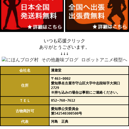
いつも応援クリック
ありがとうございます。
↓↓↓
会社名
漫遊堂
〒463-0002
愛知県名古屋市守山区大字中志段味字大洞口
住所
2729
※持ち込みの場合は事前にご連絡ください。
ＴＥＬ
052-768-7612
愛知県公安委員会
古物商許可
第542540300500号
代表
河島 正典