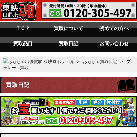
ＴＯＰ
買取について
初めての方へ
買取品目
買取日記
お問い合わせ
東映ロボット魂
＞
おもちゃ買取日記
＞ プ
ラレール買取