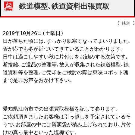
鉄道模型､鉄道資料出張買取
(
鉄道
)
2019年10月26日(土曜日)
日が落ちた頃には､すっかり肌寒くなってまいりました｡
否が応でも冬が近づいてきていることがわかります｡
日中は過ごしやすい秋に片付けをお勧めする次第です｡
断捨離､ご遺品の整理等､故人が収集された鉄道模型､鉄
道資料等を整理､ご売却をご検討の際は東映ロボット魂
まで是非お声をおかけ下さい｡
愛知県江南市での出張買取模様を記して参ります｡
ご依頼頂きましたお客様は引っ越しを予定されているそ
うで､お部屋の中には資源袋が積み上げられており､片付
けの真っ最中といった塩梅です｡