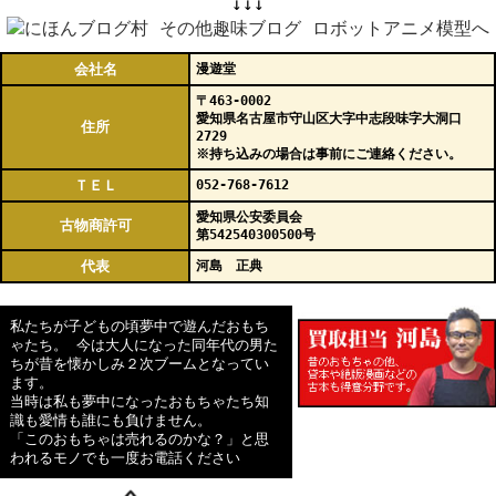
↓↓↓
会社名
漫遊堂
〒463-0002
愛知県名古屋市守山区大字中志段味字大洞口
住所
2729
※持ち込みの場合は事前にご連絡ください。
ＴＥＬ
052-768-7612
愛知県公安委員会
古物商許可
第542540300500号
代表
河島 正典
私たちが子どもの頃夢中で遊んだおもち
ゃたち。 今は大人になった同年代の男た
ちが昔を懐かしみ２次ブームとなってい
ます。
当時は私も夢中になったおもちゃたち知
識も愛情も誰にも負けません。
「このおもちゃは売れるのかな？」と思
われるモノでも一度お電話ください