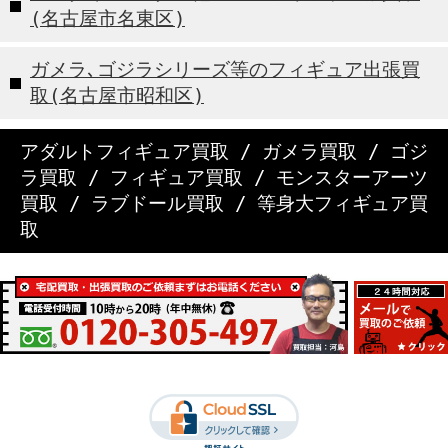
(名古屋市名東区)
ガメラ､ゴジラシリーズ等のフィギュア出張買
取(名古屋市昭和区)
アダルトフィギュア買取
/
ガメラ買取
/
ゴジ
ラ買取
/
フィギュア買取
/
モンスターアーツ
買取
/
ラブドール買取
/
等身大フィギュア買
取