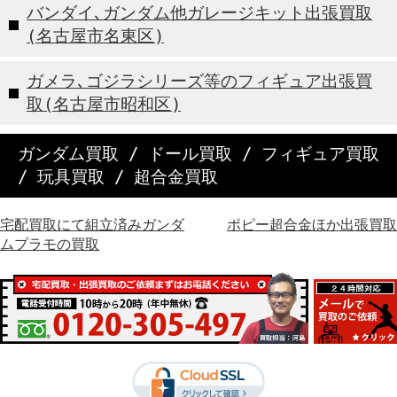
バンダイ､ガンダム他ガレージキット出張買取
(名古屋市名東区)
ガメラ､ゴジラシリーズ等のフィギュア出張買
取(名古屋市昭和区)
ガンダム買取
/
ドール買取
/
フィギュア買取
/
玩具買取
/
超合金買取
宅配買取にて組立済みガンダ
ポピー超合金ほか出張買取
ムプラモの買取