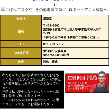
↓↓↓
会社名
漫遊堂
〒463-0002
愛知県名古屋市守山区大字中志段味字大洞口
住所
2729
※持ち込みの場合は事前にご連絡ください。
ＴＥＬ
052-768-7612
愛知県公安委員会
古物商許可
第542540300500号
代表
河島 正典
私たちが子どもの頃夢中で遊んだおもち
ゃたち。 今は大人になった同年代の男た
ちが昔を懐かしみ２次ブームとなってい
ます。
当時は私も夢中になったおもちゃたち知
識も愛情も誰にも負けません。
「このおもちゃは売れるのかな？」と思
われるモノでも一度お電話ください